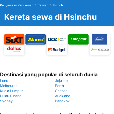
Penyewaan Kenderaan
Taiwan
Hsinchu
Kereta sewa di Hsinchu
Destinasi yang popular di seluruh dunia
London
Jeju-do
Melbourne
Perth
Kuala Lumpur
Chitose
Pulau Pinang
Auckland
Sydney
Bangkok