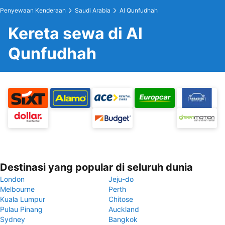
Penyewaan Kenderaan
Saudi Arabia
Al Qunfudhah
Kereta sewa di Al
Qunfudhah
Destinasi yang popular di seluruh dunia
London
Jeju-do
Melbourne
Perth
Kuala Lumpur
Chitose
Pulau Pinang
Auckland
Sydney
Bangkok