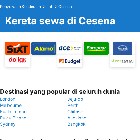
Penyewaan Kenderaan
Itali
Cesena
Kereta sewa di Cesena
Destinasi yang popular di seluruh dunia
London
Jeju-do
Melbourne
Perth
Kuala Lumpur
Chitose
Pulau Pinang
Auckland
Sydney
Bangkok