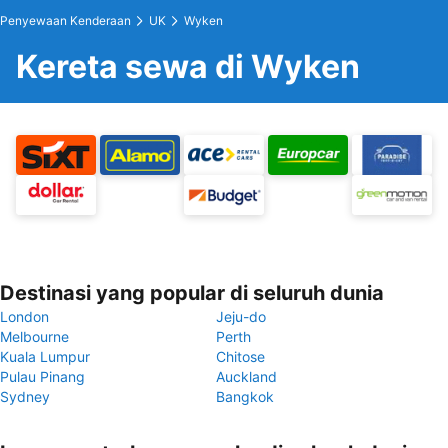
Penyewaan Kenderaan
UK
Wyken
Kereta sewa di Wyken
Destinasi yang popular di seluruh dunia
London
Jeju-do
Melbourne
Perth
Kuala Lumpur
Chitose
Pulau Pinang
Auckland
Sydney
Bangkok