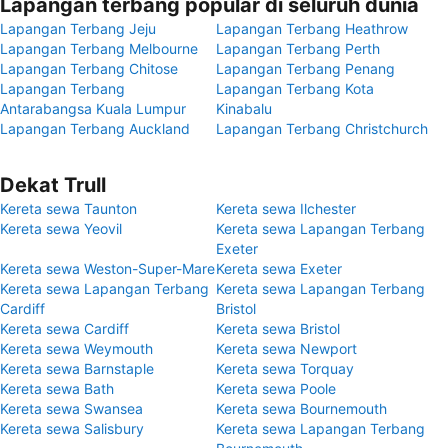
Lapangan terbang popular di seluruh dunia
Lapangan Terbang Jeju
Lapangan Terbang Heathrow
Lapangan Terbang Melbourne
Lapangan Terbang Perth
Lapangan Terbang Chitose
Lapangan Terbang Penang
Lapangan Terbang
Lapangan Terbang Kota
Antarabangsa Kuala Lumpur
Kinabalu
Lapangan Terbang Auckland
Lapangan Terbang Christchurch
Dekat Trull
Kereta sewa Taunton
Kereta sewa Ilchester
Kereta sewa Yeovil
Kereta sewa Lapangan Terbang
Exeter
Kereta sewa Weston-Super-Mare
Kereta sewa Exeter
Kereta sewa Lapangan Terbang
Kereta sewa Lapangan Terbang
Cardiff
Bristol
Kereta sewa Cardiff
Kereta sewa Bristol
Kereta sewa Weymouth
Kereta sewa Newport
Kereta sewa Barnstaple
Kereta sewa Torquay
Kereta sewa Bath
Kereta sewa Poole
Kereta sewa Swansea
Kereta sewa Bournemouth
Kereta sewa Salisbury
Kereta sewa Lapangan Terbang