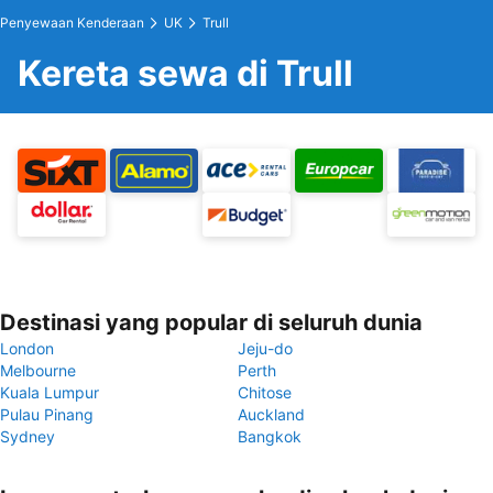
Penyewaan Kenderaan
UK
Trull
Kereta sewa di Trull
Destinasi yang popular di seluruh dunia
London
Jeju-do
Melbourne
Perth
Kuala Lumpur
Chitose
Pulau Pinang
Auckland
Sydney
Bangkok