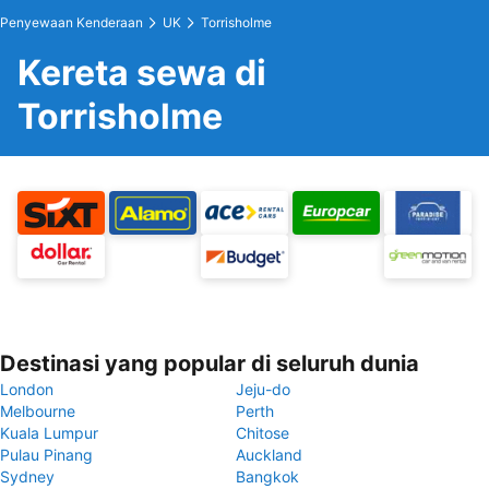
Penyewaan Kenderaan
UK
Torrisholme
Kereta sewa di
Torrisholme
Destinasi yang popular di seluruh dunia
London
Jeju-do
Melbourne
Perth
Kuala Lumpur
Chitose
Pulau Pinang
Auckland
Sydney
Bangkok