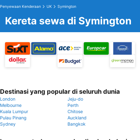
Penyewaan Kenderaan
UK
Symington
Kereta sewa di Symington
Destinasi yang popular di seluruh dunia
London
Jeju-do
Melbourne
Perth
Kuala Lumpur
Chitose
Pulau Pinang
Auckland
Sydney
Bangkok