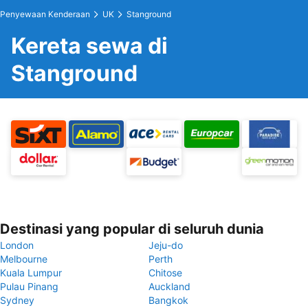
Penyewaan Kenderaan
UK
Stanground
Kereta sewa di
Stanground
Destinasi yang popular di seluruh dunia
London
Jeju-do
Melbourne
Perth
Kuala Lumpur
Chitose
Pulau Pinang
Auckland
Sydney
Bangkok