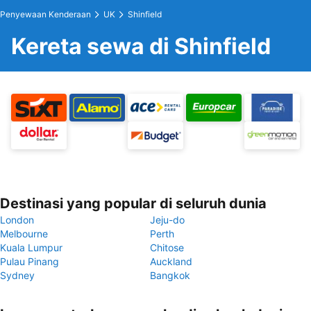
Penyewaan Kenderaan
UK
Shinfield
Kereta sewa di Shinfield
Destinasi yang popular di seluruh dunia
London
Jeju-do
Melbourne
Perth
Kuala Lumpur
Chitose
Pulau Pinang
Auckland
Sydney
Bangkok