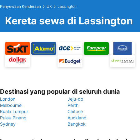
Penyewaan Kenderaan
UK
Lassington
Kereta sewa di Lassington
Destinasi yang popular di seluruh dunia
London
Jeju-do
Melbourne
Perth
Kuala Lumpur
Chitose
Pulau Pinang
Auckland
Sydney
Bangkok