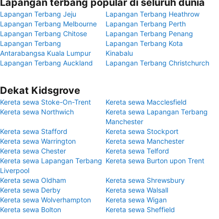
Lapangan terbang popular di seluruh dunia
Lapangan Terbang Jeju
Lapangan Terbang Heathrow
Lapangan Terbang Melbourne
Lapangan Terbang Perth
Lapangan Terbang Chitose
Lapangan Terbang Penang
Lapangan Terbang
Lapangan Terbang Kota
Antarabangsa Kuala Lumpur
Kinabalu
Lapangan Terbang Auckland
Lapangan Terbang Christchurch
Dekat Kidsgrove
Kereta sewa Stoke-On-Trent
Kereta sewa Macclesfield
Kereta sewa Northwich
Kereta sewa Lapangan Terbang
Manchester
Kereta sewa Stafford
Kereta sewa Stockport
Kereta sewa Warrington
Kereta sewa Manchester
Kereta sewa Chester
Kereta sewa Telford
Kereta sewa Lapangan Terbang
Kereta sewa Burton upon Trent
Liverpool
Kereta sewa Oldham
Kereta sewa Shrewsbury
Kereta sewa Derby
Kereta sewa Walsall
Kereta sewa Wolverhampton
Kereta sewa Wigan
Kereta sewa Bolton
Kereta sewa Sheffield