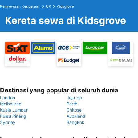
Penyewaan Kenderaan
UK
Kidsgrove
Kereta sewa di Kidsgrove
Destinasi yang popular di seluruh dunia
London
Jeju-do
Melbourne
Perth
Kuala Lumpur
Chitose
Pulau Pinang
Auckland
Sydney
Bangkok