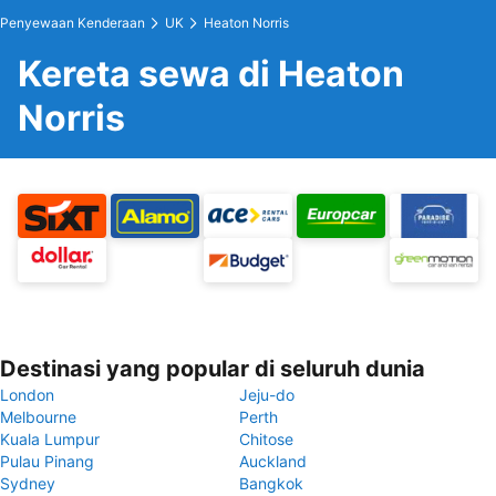
Penyewaan Kenderaan
UK
Heaton Norris
Kereta sewa di Heaton
Norris
Destinasi yang popular di seluruh dunia
London
Jeju-do
Melbourne
Perth
Kuala Lumpur
Chitose
Pulau Pinang
Auckland
Sydney
Bangkok