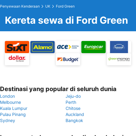
Penyewaan Kenderaan
UK
Ford Green
Kereta sewa di Ford Green
Destinasi yang popular di seluruh dunia
London
Jeju-do
Melbourne
Perth
Kuala Lumpur
Chitose
Pulau Pinang
Auckland
Sydney
Bangkok