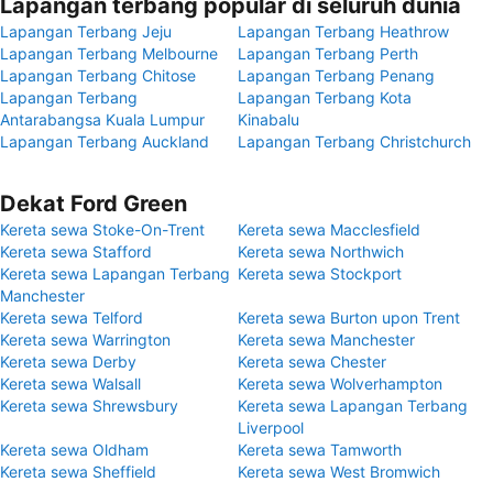
Lapangan terbang popular di seluruh dunia
Lapangan Terbang Jeju
Lapangan Terbang Heathrow
Lapangan Terbang Melbourne
Lapangan Terbang Perth
Lapangan Terbang Chitose
Lapangan Terbang Penang
Lapangan Terbang
Lapangan Terbang Kota
Antarabangsa Kuala Lumpur
Kinabalu
Lapangan Terbang Auckland
Lapangan Terbang Christchurch
Dekat Ford Green
Kereta sewa Stoke-On-Trent
Kereta sewa Macclesfield
Kereta sewa Stafford
Kereta sewa Northwich
Kereta sewa Lapangan Terbang
Kereta sewa Stockport
Manchester
Kereta sewa Telford
Kereta sewa Burton upon Trent
Kereta sewa Warrington
Kereta sewa Manchester
Kereta sewa Derby
Kereta sewa Chester
Kereta sewa Walsall
Kereta sewa Wolverhampton
Kereta sewa Shrewsbury
Kereta sewa Lapangan Terbang
Liverpool
Kereta sewa Oldham
Kereta sewa Tamworth
Kereta sewa Sheffield
Kereta sewa West Bromwich