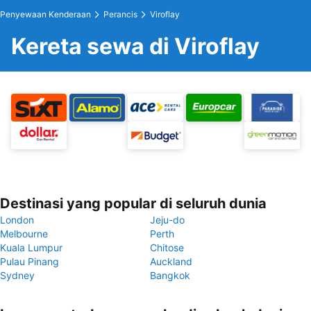
Penyewaan Kenderaan
Perancis
Viroflay
Kereta sewa di Viroflay
Destinasi yang popular di seluruh dunia
London
Jeju-do
Melbourne
Perth
Kuala Lumpur
Chitose
Pulau Pinang
Auckland
Sydney
Bangkok