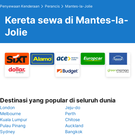
Penyewaan Kenderaan
Perancis
Mantes-la-Jolie
Kereta sewa di Mantes-la-
Jolie
Destinasi yang popular di seluruh dunia
London
Jeju-do
Melbourne
Perth
Kuala Lumpur
Chitose
Pulau Pinang
Auckland
Sydney
Bangkok