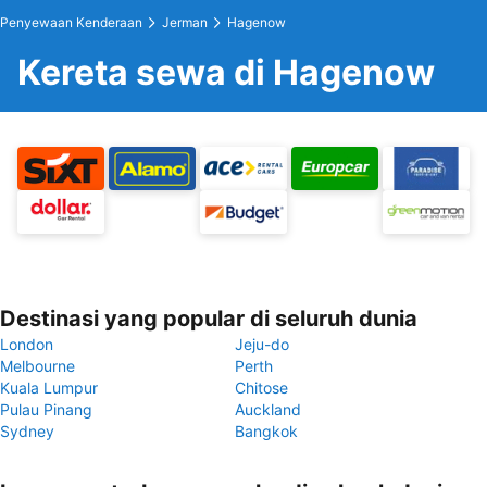
Penyewaan Kenderaan
Jerman
Hagenow
Kereta sewa di Hagenow
Destinasi yang popular di seluruh dunia
London
Jeju-do
Melbourne
Perth
Kuala Lumpur
Chitose
Pulau Pinang
Auckland
Sydney
Bangkok