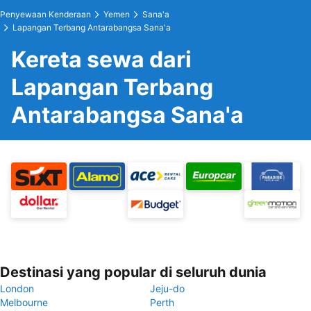
Penyewaan Kenderaan
Yemen
Sana'a
Lapangan Terbang Antarabangsa Sana'a
Kereta sewa dari
Lapangan Terbang
Antarabangsa Sana'a
Destinasi yang popular di seluruh dunia
London
Jeju-do
Melbourne
Perth