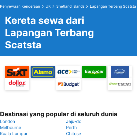
Penyewaan Kenderaan
UK
Shetland Islands
Lapangan Terbang Scatsta
Kereta sewa dari
Lapangan Terbang
Scatsta
Destinasi yang popular di seluruh dunia
London
Jeju-do
Melbourne
Perth
Kuala Lumpur
Chitose