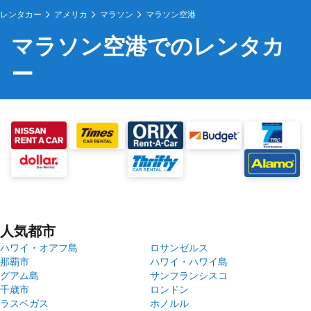
レンタカー
アメリカ
マラソン
マラソン空港
マラソン空港でのレンタカ
ー
人気都市
ハワイ・オアフ島
ロサンゼルス
那覇市
ハワイ・ハワイ島
グアム島
サンフランシスコ
千歳市
ロンドン
ラスベガス
ホノルル