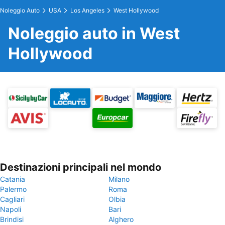
Noleggio Auto
USA
Los Angeles
West Hollywood
Noleggio auto in West
Hollywood
Destinazioni principali nel mondo
Catania
Milano
Palermo
Roma
Cagliari
Olbia
Napoli
Bari
Brindisi
Alghero