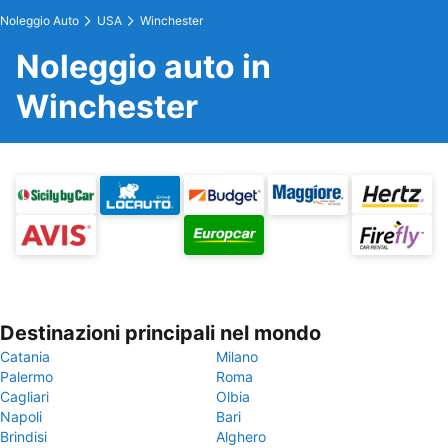
Noleggio Auto
USA
Winchester
Noleggio auto in
Winchester
Destinazioni principali nel mondo
Catania
Milano
Palermo
Roma
Cagliari
Olbia
Napoli
Bari
Brindisi
Alghero