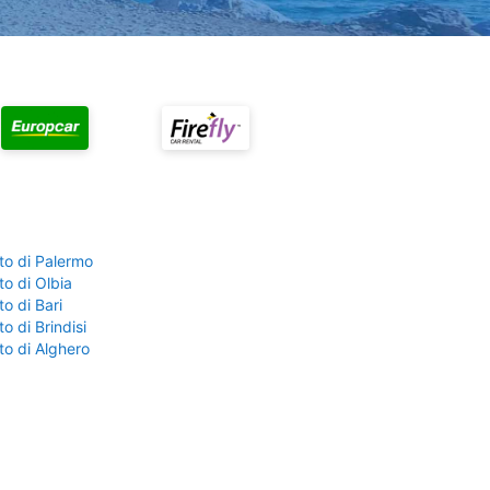
to di Palermo
o di Olbia
o di Bari
o di Brindisi
to di Alghero