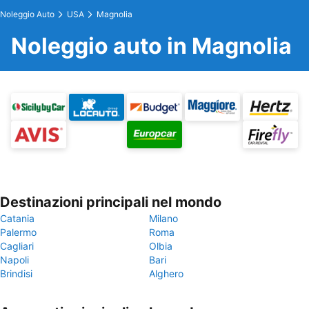
Noleggio Auto
USA
Magnolia
Noleggio auto in Magnolia
Destinazioni principali nel mondo
Catania
Milano
Palermo
Roma
Cagliari
Olbia
Napoli
Bari
Brindisi
Alghero