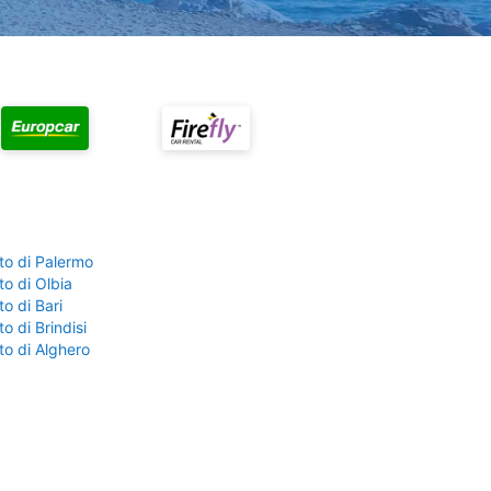
to di Palermo
o di Olbia
o di Bari
o di Brindisi
to di Alghero