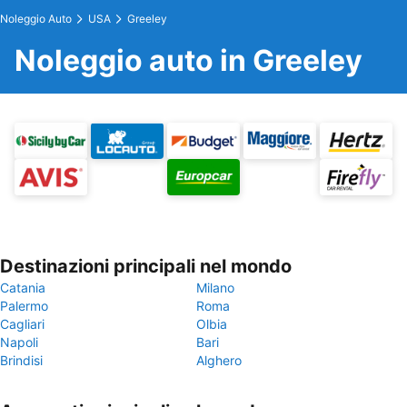
Noleggio Auto
USA
Greeley
Noleggio auto in Greeley
Destinazioni principali nel mondo
Catania
Milano
Palermo
Roma
Cagliari
Olbia
Napoli
Bari
Brindisi
Alghero