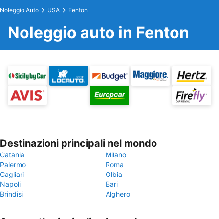
Noleggio Auto
USA
Fenton
Noleggio auto in Fenton
Destinazioni principali nel mondo
Catania
Milano
Palermo
Roma
Cagliari
Olbia
Napoli
Bari
Brindisi
Alghero