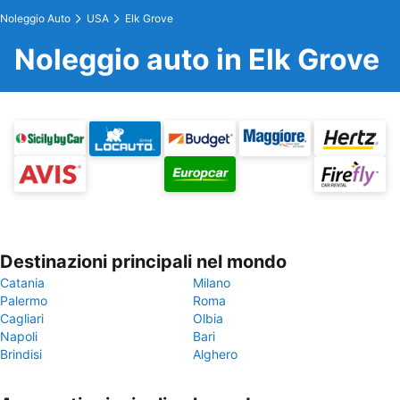
Noleggio Auto
USA
Elk Grove
Noleggio auto in Elk Grove
Destinazioni principali nel mondo
Catania
Milano
Palermo
Roma
Cagliari
Olbia
Napoli
Bari
Brindisi
Alghero