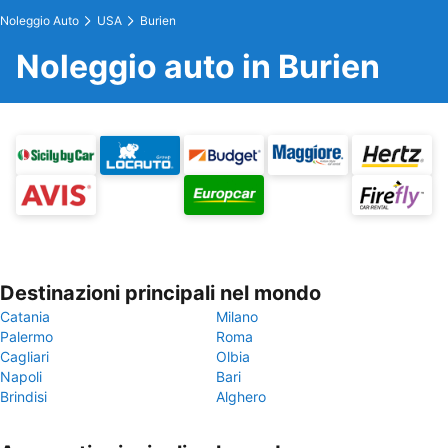
Noleggio Auto
USA
Burien
Noleggio auto in Burien
Destinazioni principali nel mondo
Catania
Milano
Palermo
Roma
Cagliari
Olbia
Napoli
Bari
Brindisi
Alghero