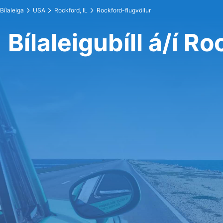
Bílaleiga
USA
Rockford, IL
Rockford-flugvöllur
Bílaleigubíll á/í R