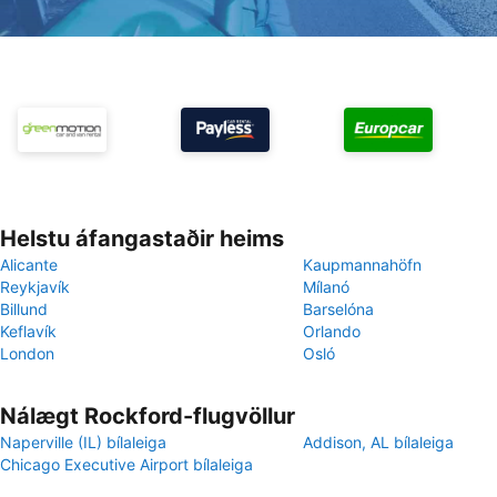
Helstu áfangastaðir heims
Alicante
Kaupmannahöfn
Reykjavík
Mílanó
Billund
Barselóna
Keflavík
Orlando
London
Osló
Nálægt Rockford-flugvöllur
Naperville (IL) bílaleiga
Addison, AL bílaleiga
Chicago Executive Airport bílaleiga