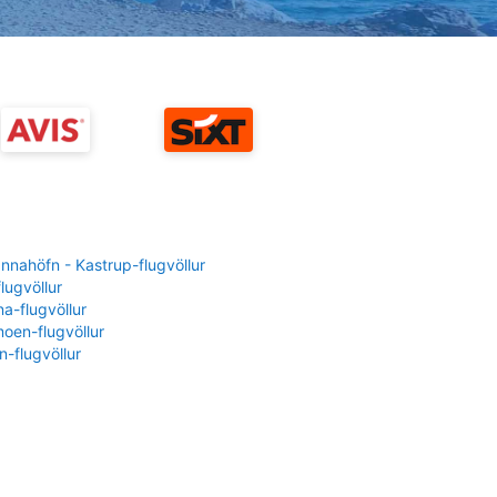
nahöfn - Kastrup-flugvöllur
flugvöllur
a-flugvöllur
oen-flugvöllur
-flugvöllur