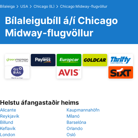
Bílaleiga
USA
Chicago (IL)
Chicago Midway-flugvöllur
Bílaleigubíll á/í Chicago
Midway-flugvöllur
Helstu áfangastaðir heims
Alicante
Kaupmannahöfn
Reykjavík
Mílanó
Billund
Barselóna
Keflavík
Orlando
London
Osló