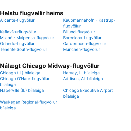
Helstu flugvellir heims
Alicante-flugvöllur
Kaupmannahöfn - Kastrup-
flugvöllur
Keflavíkurflugvöllur
Billund-flugvöllur
Mílanó - Malpensa-flugvöllur
Barcelona-flugvöllur
Orlando-flugvöllur
Gardermoen-flugvöllur
Tenerife South-flugvöllur
München-flugvöllur
Nálægt Chicago Midway-flugvöllur
Chicago (IL) bílaleiga
Harvey, IL bílaleiga
Chicago O'Hare-flugvöllur
Addison, AL bílaleiga
bílaleiga
Naperville (IL) bílaleiga
Chicago Executive Airport
bílaleiga
Waukegan Regional-flugvöllur
bílaleiga