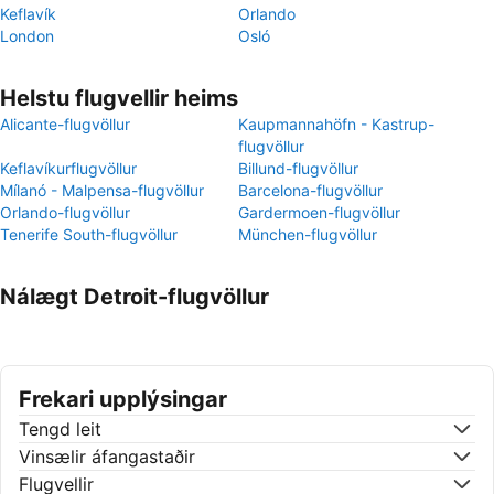
Keflavík
Orlando
London
Osló
Helstu flugvellir heims
Alicante-flugvöllur
Kaupmannahöfn - Kastrup-
flugvöllur
Keflavíkurflugvöllur
Billund-flugvöllur
Mílanó - Malpensa-flugvöllur
Barcelona-flugvöllur
Orlando-flugvöllur
Gardermoen-flugvöllur
Tenerife South-flugvöllur
München-flugvöllur
Nálægt Detroit-flugvöllur
Frekari upplýsingar
Tengd leit
Vinsælir áfangastaðir
Flugvellir