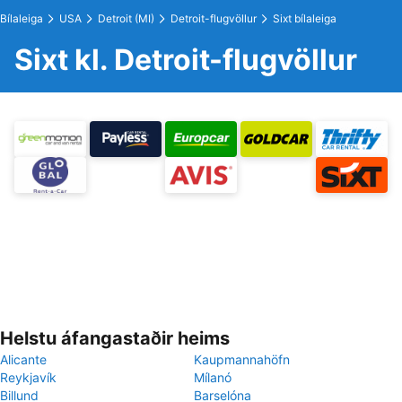
Bílaleiga
USA
Detroit (MI)
Detroit-flugvöllur
Sixt bílaleiga
Sixt kl. Detroit-flugvöllur
Helstu áfangastaðir heims
Alicante
Kaupmannahöfn
Reykjavík
Mílanó
Billund
Barselóna