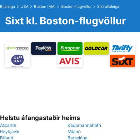
Bílaleiga
USA
Boston (MA)
Boston-flugvöllur
Sixt bílaleiga
Sixt kl. Boston-flugvöllur
Helstu áfangastaðir heims
Alicante
Kaupmannahöfn
Reykjavík
Mílanó
Billund
Barselóna