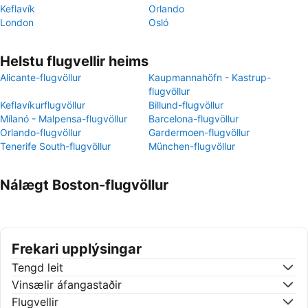
Keflavík
Orlando
London
Osló
Helstu flugvellir heims
Alicante-flugvöllur
Kaupmannahöfn - Kastrup-
flugvöllur
Keflavíkurflugvöllur
Billund-flugvöllur
Mílanó - Malpensa-flugvöllur
Barcelona-flugvöllur
Orlando-flugvöllur
Gardermoen-flugvöllur
Tenerife South-flugvöllur
München-flugvöllur
Nálægt Boston-flugvöllur
Frekari upplýsingar
Tengd leit
Vinsælir áfangastaðir
Flugvellir