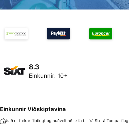
8.3
Einkunnir
:
10+
Einkunnir Viðskiptavina
Það er frekar fljótlegt og auðvelt að skila bíl frá Sixt á Tampa-flug