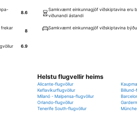
ampa-
Samkvæmt einkunnagjöf viðskiptavina eru bíl
8.6
viðunandi ástandi
 frekar
Samkvæmt einkunnagjöf viðskiptavina býður
8
gvöllur
6.9
Helstu flugvellir heims
Alicante-flugvöllur
Kaupman
Keflavíkurflugvöllur
Billund-
Mílanó - Malpensa-flugvöllur
Barcelon
Orlando-flugvöllur
Garderm
Tenerife South-flugvöllur
München