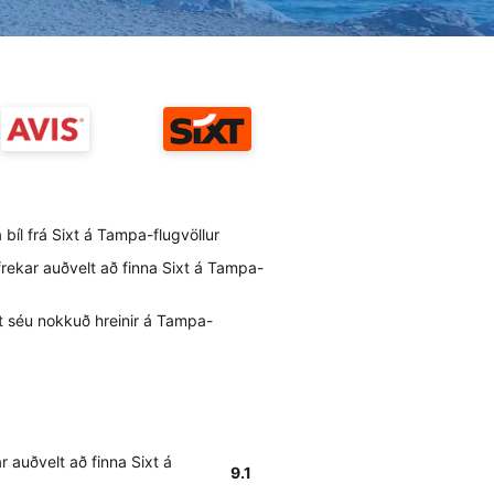
a bíl frá Sixt á Tampa-flugvöllur
frekar auðvelt að finna Sixt á Tampa-
ixt séu nokkuð hreinir á Tampa-
r auðvelt að finna Sixt á
9.1