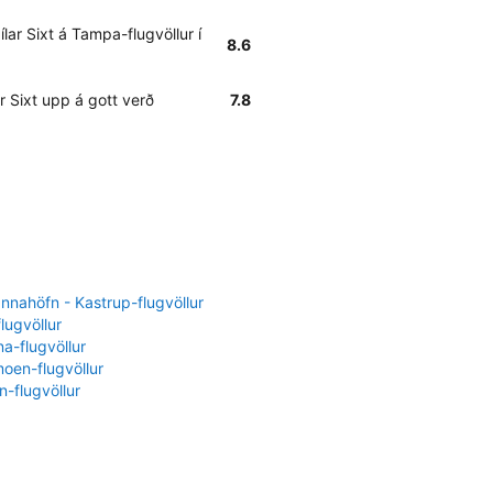
ar Sixt á Tampa-flugvöllur í
8.6
 Sixt upp á gott verð
7.8
nahöfn - Kastrup-flugvöllur
flugvöllur
a-flugvöllur
oen-flugvöllur
-flugvöllur