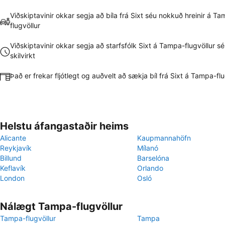
Viðskiptavinir okkar segja að bíla frá Sixt séu nokkuð hreinir á T
flugvöllur
Viðskiptavinir okkar segja að starfsfólk Sixt á Tampa-flugvöllur sé
skilvirkt
Það er frekar fljótlegt og auðvelt að sækja bíl frá Sixt á Tampa-flu
Helstu áfangastaðir heims
Alicante
Kaupmannahöfn
Reykjavík
Mílanó
Billund
Barselóna
Keflavík
Orlando
London
Osló
Nálægt Tampa-flugvöllur
Tampa-flugvöllur
Tampa