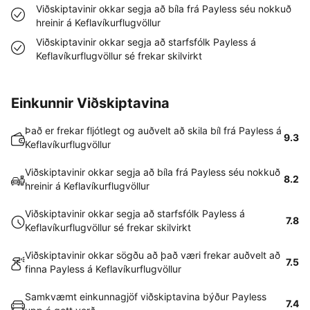
Viðskiptavinir okkar segja að bíla frá Payless séu nokkuð
hreinir á Keflavíkurflugvöllur
Viðskiptavinir okkar segja að starfsfólk Payless á
Keflavíkurflugvöllur sé frekar skilvirkt
Einkunnir Viðskiptavina
Það er frekar fljótlegt og auðvelt að skila bíl frá Payless á
9.3
Keflavíkurflugvöllur
Viðskiptavinir okkar segja að bíla frá Payless séu nokkuð
8.2
hreinir á Keflavíkurflugvöllur
Viðskiptavinir okkar segja að starfsfólk Payless á
7.8
Keflavíkurflugvöllur sé frekar skilvirkt
Viðskiptavinir okkar sögðu að það væri frekar auðvelt að
7.5
finna Payless á Keflavíkurflugvöllur
Samkvæmt einkunnagjöf viðskiptavina býður Payless
7.4