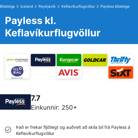
Bílaleiga
Iceland
Reykjavík
Keflavíkurflugvöllur
Payless bílaleiga
Payless kl.
Keflavíkurflugvöllur
7.7
Einkunnir
:
250+
Það er frekar fljótlegt og auðvelt að skila bíl frá Payless á
Keflavíkurflugvöllur