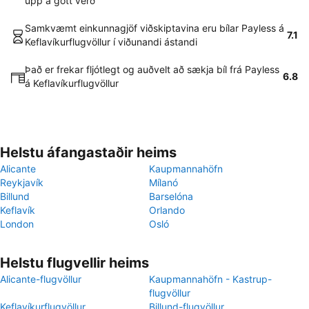
upp á gott verð
Samkvæmt einkunnagjöf viðskiptavina eru bílar Payless á
7.1
Keflavíkurflugvöllur í viðunandi ástandi
Það er frekar fljótlegt og auðvelt að sækja bíl frá Payless
6.8
á Keflavíkurflugvöllur
Helstu áfangastaðir heims
Alicante
Kaupmannahöfn
Reykjavík
Mílanó
Billund
Barselóna
Keflavík
Orlando
London
Osló
Helstu flugvellir heims
Alicante-flugvöllur
Kaupmannahöfn - Kastrup-
flugvöllur
Keflavíkurflugvöllur
Billund-flugvöllur