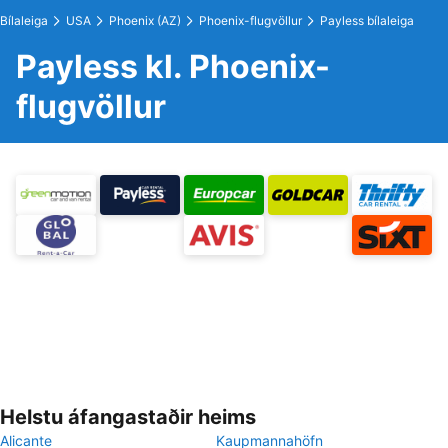
Bílaleiga
USA
Phoenix (AZ)
Phoenix-flugvöllur
Payless bílaleiga
Payless kl. Phoenix-
flugvöllur
Helstu áfangastaðir heims
Alicante
Kaupmannahöfn