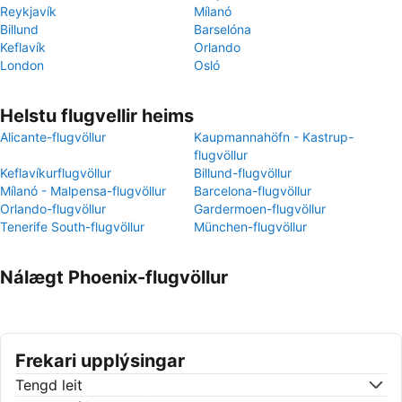
Reykjavík
Mílanó
Billund
Barselóna
Keflavík
Orlando
London
Osló
Helstu flugvellir heims
Alicante-flugvöllur
Kaupmannahöfn - Kastrup-
flugvöllur
Keflavíkurflugvöllur
Billund-flugvöllur
Mílanó - Malpensa-flugvöllur
Barcelona-flugvöllur
Orlando-flugvöllur
Gardermoen-flugvöllur
Tenerife South-flugvöllur
München-flugvöllur
Nálægt Phoenix-flugvöllur
Frekari upplýsingar
Tengd leit