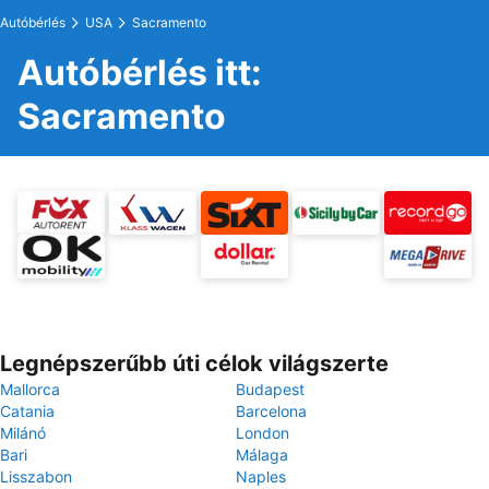
Autóbérlés
USA
Sacramento
Autóbérlés itt:
Sacramento
Legnépszerűbb úti célok világszerte
Mallorca
Budapest
Catania
Barcelona
Milánó
London
Bari
Málaga
Lisszabon
Naples