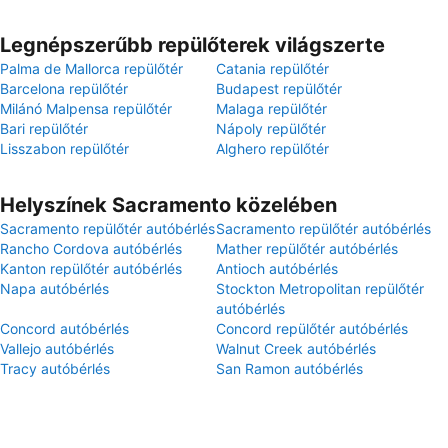
Legnépszerűbb repülőterek világszerte
Palma de Mallorca repülőtér
Catania repülőtér
Barcelona repülőtér
Budapest repülőtér
Milánó Malpensa repülőtér
Malaga repülőtér
Bari repülőtér
Nápoly repülőtér
Lisszabon repülőtér
Alghero repülőtér
Helyszínek Sacramento közelében
Sacramento repülőtér autóbérlés
Sacramento repülőtér autóbérlés
Rancho Cordova autóbérlés
Mather repülőtér autóbérlés
Kanton repülőtér autóbérlés
Antioch autóbérlés
Napa autóbérlés
Stockton Metropolitan repülőtér
autóbérlés
Concord autóbérlés
Concord repülőtér autóbérlés
Vallejo autóbérlés
Walnut Creek autóbérlés
Tracy autóbérlés
San Ramon autóbérlés