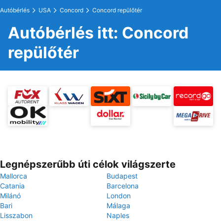
Autóbérlés
USA
Concord
Concord repülőtér
Autóbérlés itt: Concord
repülőtér
Legnépszerűbb úti célok világszerte
Mallorca
Budapest
Catania
Barcelona
Milánó
London
Bari
Málaga
Lisszabon
Naples