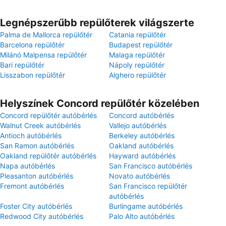
Legnépszerűbb repülőterek világszerte
Palma de Mallorca repülőtér
Catania repülőtér
Barcelona repülőtér
Budapest repülőtér
Milánó Malpensa repülőtér
Malaga repülőtér
Bari repülőtér
Nápoly repülőtér
Lisszabon repülőtér
Alghero repülőtér
Helyszínek Concord repülőtér közelében
Concord repülőtér autóbérlés
Concord autóbérlés
Walnut Creek autóbérlés
Vallejo autóbérlés
Antioch autóbérlés
Berkeley autóbérlés
San Ramon autóbérlés
Oakland autóbérlés
Oakland repülőtér autóbérlés
Hayward autóbérlés
Napa autóbérlés
San Francisco autóbérlés
Pleasanton autóbérlés
Novato autóbérlés
Fremont autóbérlés
San Francisco repülőtér
autóbérlés
Foster City autóbérlés
Burlingame autóbérlés
Redwood City autóbérlés
Palo Alto autóbérlés