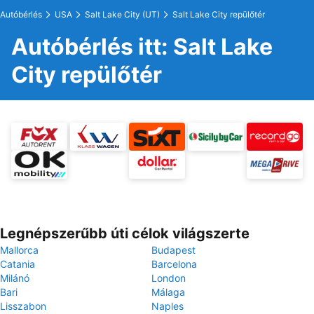
Autóbérlés
USA
Salt Lake City (UT)
Salt Lake City repülőtér
Autóbérlés itt: Salt Lake
City repülőtér
Legnépszerűbb úti célok világszerte
Mallorca
Budapest
Catania
Barcelona
Milánó
London
Bari
Málaga
Lisszabon
Naples