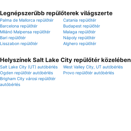
Legnépszerűbb repülőterek világszerte
Palma de Mallorca repülőtér
Catania repülőtér
Barcelona repülőtér
Budapest repülőtér
Milánó Malpensa repülőtér
Malaga repülőtér
Bari repülőtér
Nápoly repülőtér
Lisszabon repülőtér
Alghero repülőtér
Helyszínek Salt Lake City repülőtér közelében
Salt Lake City (UT) autóbérlés
West Valley City, UT autóbérlés
Ogden repülőtér autóbérlés
Provo repülőtér autóbérlés
Brigham City városi repülőtér
autóbérlés