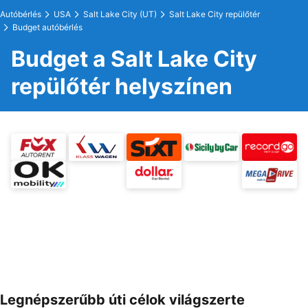
Autóbérlés
USA
Salt Lake City (UT)
Salt Lake City repülőtér
Budget autóbérlés
Budget a Salt Lake City
repülőtér helyszínen
Legnépszerűbb úti célok világszerte