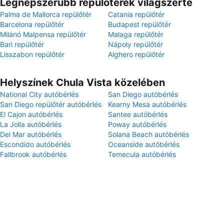
Legnépszerűbb repülőterek világszerte
Palma de Mallorca repülőtér
Catania repülőtér
Barcelona repülőtér
Budapest repülőtér
Milánó Malpensa repülőtér
Malaga repülőtér
Bari repülőtér
Nápoly repülőtér
Lisszabon repülőtér
Alghero repülőtér
Helyszínek Chula Vista közelében
National City autóbérlés
San Diego autóbérlés
San Diego repülőtér autóbérlés
Kearny Mesa autóbérlés
El Cajon autóbérlés
Santee autóbérlés
La Jolla autóbérlés
Poway autóbérlés
Del Mar autóbérlés
Solana Beach autóbérlés
Escondido autóbérlés
Oceanside autóbérlés
Fallbrook autóbérlés
Temecula autóbérlés