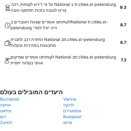
על פי דירוג לקוחות, רכבי National ב tr.cities.st-petersburg
9.3
צויינו לטובה בזכות תחזוקה טובה
לקוחותנו אומרים שצוות העובדים בNational tr.cities.st-
8.7
petersburg היה יעיל למדי
החזרת רכב לחברת National בtr.cities.st-petersburg
8.7
מתבצעת במהירות ובקלות
לקוחותנו אומרים שמיקום National בtr.cities.st-petersburg
7.3
אותר בקלות יחסית
היעדים המובילים בעולם
Bucharest
Vienna
לרנקה
אתונה
אמסטרדם
מילאנו
Budapest
רום
פראג
Zurich