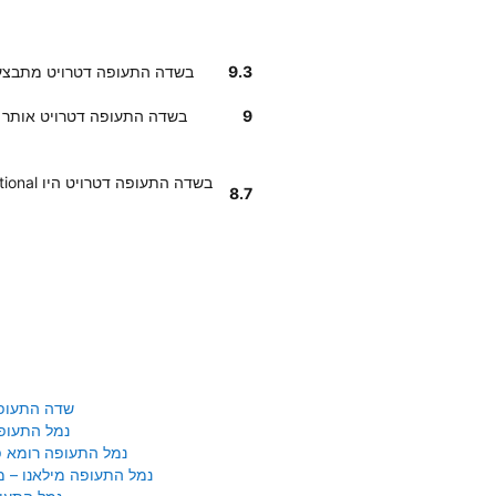
9.3
החזרת רכב לחברת National בשדה התעופה דט
9
לקוחותנו אומרים שמיקום National בשדה התעופה דט
8.7
שדה התעופ
נמל התעופ
נמל התעופה רומא פי
נמל התעופה מילאנו – 