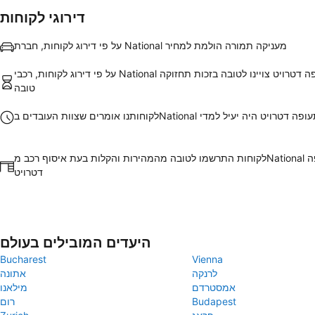
דירוגי לקוחות
על פי דירוג לקוחות, חברת National מעניקה תמורה הולמת למחיר
על פי דירוג לקוחות, רכבי National ב שדה התעופה דטרויט צויינו לטובה בזכות תחזוקה
טובה
שצוות העובדים בNational שדה התעופה דטרויט היה יעיל למדי
לקוחות התרשמו לטובה מהמהירות והקלות בעת איסוף רכב מNational בשדה התעופה
דטרויט
היעדים המובילים בעולם
Bucharest
Vienna
לרנקה
אתונה
אמסטרדם
מילאנו
Budapest
רום