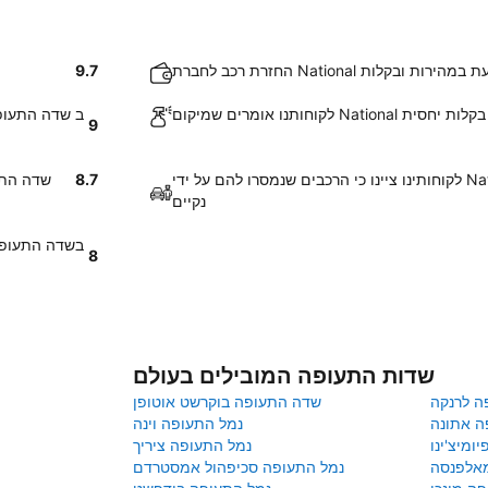
רויט מתבצעת במהירות ובקלות
9.7
רויט אותר בקלות יחסית
9
לקוחותינו ציינו כי הרכבים שנמסרו להם על ידי National בשדה התעופה דטרויט היו
8.7
לקוחותנו אומרים 
נקיים
8
שדות התעופה המובילים בעולם
ה לרנקה
שדה התעופה בוקרשט אוטופן
ה אתונה
נמל התעופה וינה
ומיצ'ינו
נמל התעופה ציריך
מאלפנסה
נמל התעופה סכיפהול אמסטרדם