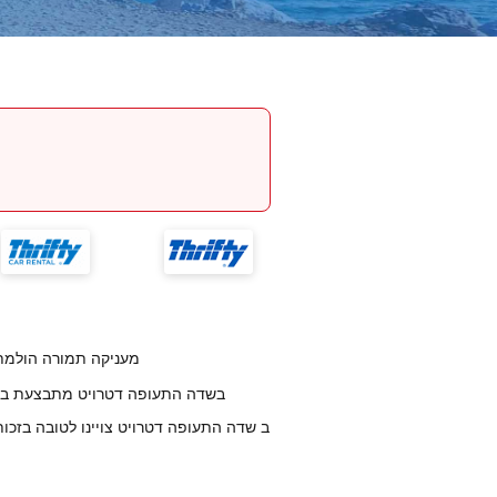
על פי דירוג לקוחות, חברת National מעניקה תמ
החזרת רכב לחברת National בשדה התעופה דטרויט מת