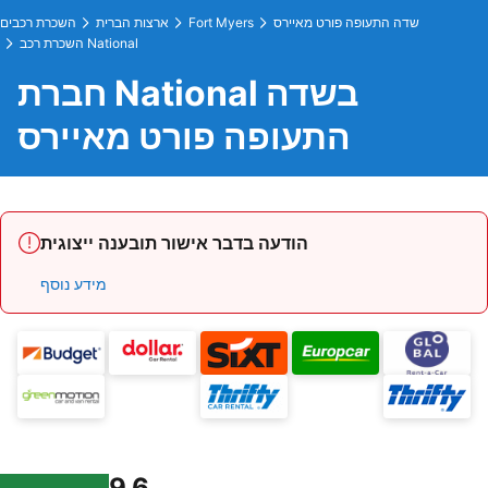
שדה התעופה פורט מאיירס
Fort Myers
ארצות הברית
השכרת רכבים
השכרת רכב National
חברת National בשדה
התעופה פורט מאיירס
הודעה בדבר אישור תובענה ייצוגית
מידע נוסף
9.6