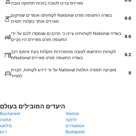
מאיירס צויינו לטובה בזכות תחזוקה טובה
לקוחותנו אומרים שמיקום National בשדה התעופה פורט
9.8
מאיירס אותר בקלות יחסית
לקוחותינו ציינו כי הרכבים שנמסרו להם על ידי National בשדה
9.6
התעופה פורט מאיירס היו נקיים
לקוחות התרשמו לטובה מהמהירות והקלות בעת איסוף רכב
9.2
מNational בשדה התעופה פורט מאיירס
על פי דירוג לקוחות, חברת National מעניקה תמורה הולמת
9
למחיר
היעדים המובילים בעולם
Bucharest
Vienna
לרנקה
אתונה
אמסטרדם
מילאנו
Budapest
רום