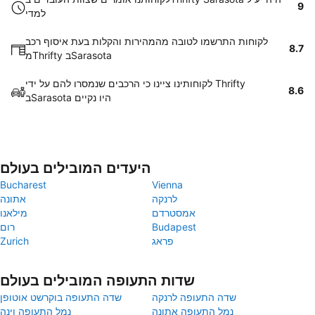
9
למדי
לקוחות התרשמו לטובה מהמהירות והקלות בעת איסוף רכב
8.7
מThrifty בSarasota
לקוחותינו ציינו כי הרכבים שנמסרו להם על ידי Thrifty
8.6
בSarasota היו נקיים
היעדים המובילים בעולם
Bucharest
Vienna
לרנקה
אתונה
אמסטרדם
מילאנו
Budapest
רום
פראג
Zurich
שדות התעופה המובילים בעולם
שדה התעופה לרנקה
שדה התעופה בוקרשט אוטופן
נמל התעופה אתונה
נמל התעופה וינה