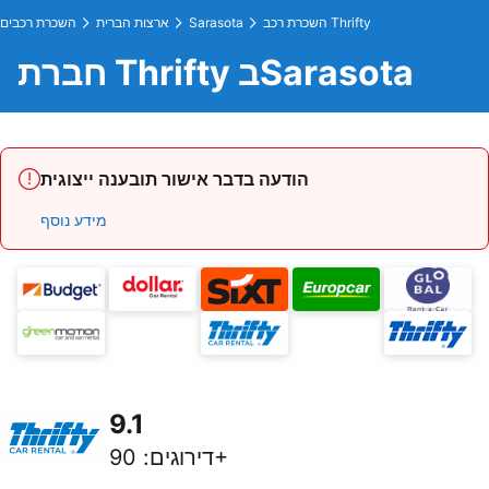
השכרת רכב Thrifty
Sarasota
ארצות הברית
השכרת רכבים
חברת Thrifty בSarasota
הודעה בדבר אישור תובענה ייצוגית
מידע נוסף
9.1
90+
דירוגים
: