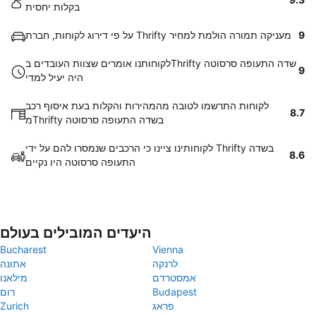
בקלות יחסית
9
על פי דירוג לקוחות, חברת Thrifty מעניקה תמורה הולמת למחיר
לקוחותנו אומרים שצוות העובדים בThrifty שדה התעופה סרסוטה
9
היה יעיל למדי
לקוחות התרשמו לטובה מהמהירות והקלות בעת איסוף רכב
8.7
מThrifty בשדה התעופה סרסוטה
לקוחותינו ציינו כי הרכבים שנמסרו להם על ידי Thrifty בשדה
8.6
התעופה סרסוטה היו נקיים
היעדים המובילים בעולם
Bucharest
Vienna
לרנקה
אתונה
אמסטרדם
מילאנו
Budapest
רום
פראג
Zurich