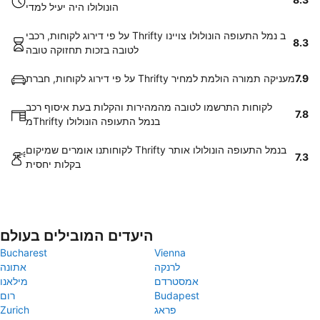
הונולולו היה יעיל למדי
על פי דירוג לקוחות, רכבי Thrifty ב נמל התעופה הונולולו צויינו
8.3
לטובה בזכות תחזוקה טובה
7.9
על פי דירוג לקוחות, חברת Thrifty מעניקה תמורה הולמת למחיר
לקוחות התרשמו לטובה מהמהירות והקלות בעת איסוף רכב
7.8
מThrifty בנמל התעופה הונולולו
לקוחותנו אומרים שמיקום Thrifty בנמל התעופה הונולולו אותר
7.3
בקלות יחסית
היעדים המובילים בעולם
Bucharest
Vienna
לרנקה
אתונה
אמסטרדם
מילאנו
Budapest
רום
פראג
Zurich