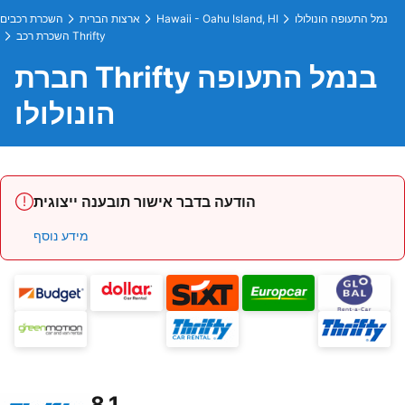
נמל התעופה הונולולו
Hawaii - Oahu Island, HI
ארצות הברית
השכרת רכבים
השכרת רכב Thrifty
חברת Thrifty בנמל התעופה
הונולולו
הודעה בדבר אישור תובענה ייצוגית
מידע נוסף
8.1