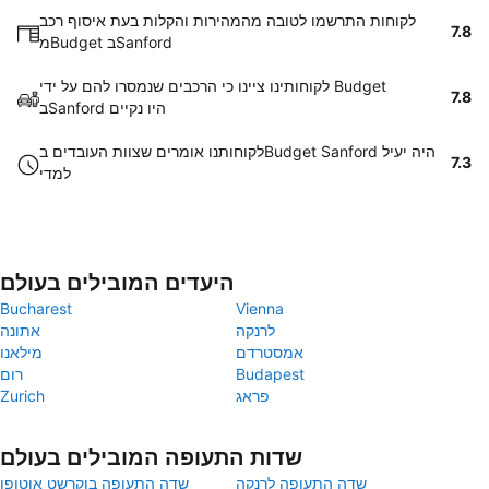
לקוחות התרשמו לטובה מהמהירות והקלות בעת איסוף רכב
7.8
מBudget בSanford
לקוחותינו ציינו כי הרכבים שנמסרו להם על ידי Budget
7.8
בSanford היו נקיים
לקוחותנו אומרים שצוות העובדים בBudget Sanford היה יעיל
7.3
למדי
היעדים המובילים בעולם
Bucharest
Vienna
לרנקה
אתונה
אמסטרדם
מילאנו
Budapest
רום
פראג
Zurich
שדות התעופה המובילים בעולם
שדה התעופה לרנקה
שדה התעופה בוקרשט אוטופן