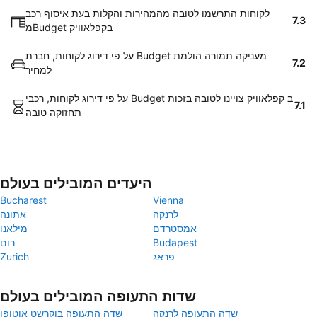
לקוחות התרשמו לטובה מהמהירות והקלות בעת איסוף רכב
7.3
מBudget בקפלאוויק
על פי דירוג לקוחות, חברת Budget מעניקה תמורה הולמת
7.2
למחיר
על פי דירוג לקוחות, רכבי Budget ב קפלאוויק צויינו לטובה בזכות
7.1
תחזוקה טובה
היעדים המובילים בעולם
Bucharest
Vienna
לרנקה
אתונה
אמסטרדם
מילאנו
Budapest
רום
פראג
Zurich
שדות התעופה המובילים בעולם
שדה התעופה לרנקה
שדה התעופה בוקרשט אוטופן