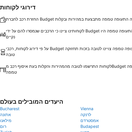
דירוגי לקוחות
רכב לחברת Budget בשדה התעופה טמפה מתבצעת במהירות ובקלות
לקוחותינו ציינו כי הרכבים שנמסרו להם על ידי Budget בשדה התעופה טמפה היו
נקיים
על פי דירוג לקוחות, רכבי Budget ב שדה התעופה טמפה צויינו לטובה בזכות תחזוקה
טובה
לקוחות התרשמו לטובה מהמהירות והקלות בעת איסוף רכב מBudget בשדה התעופה
טמפה
היעדים המובילים בעולם
Bucharest
Vienna
לרנקה
אתונה
אמסטרדם
מילאנו
Budapest
רום