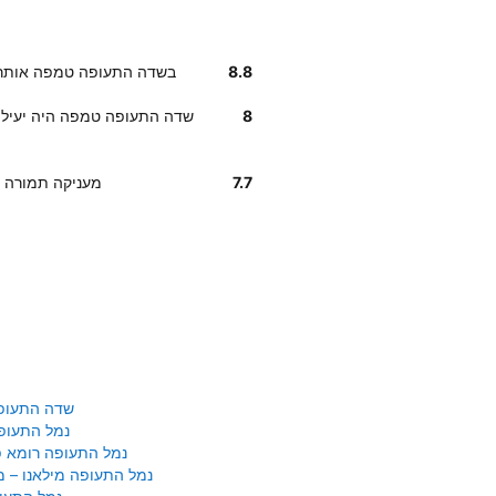
8.8
לקוחותנו אומרים שמיקום Budget בשדה התעופה 
8
לקוחותנו אומרים שצוות העובדים בBudget שדה התעופה טמפה היה
7.7
על פי דירוג לקוחות, חברת udget
שדה התעופ
נמל התעופ
נמל התעופה רומא פי
נמל התעופה מילאנו – 