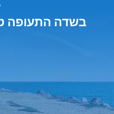
הש
חברת Budget בשדה התעופ