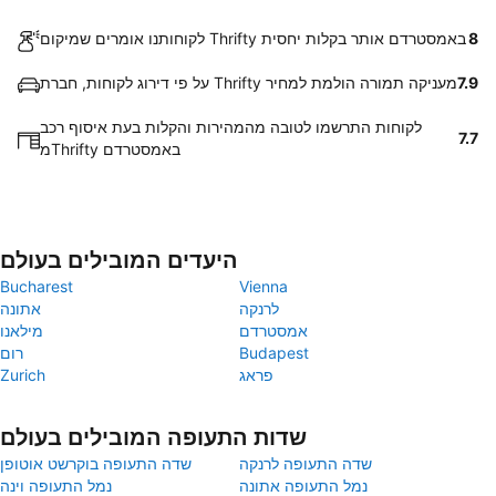
8
לקוחותנו אומרים שמיקום Thrifty באמסטרדם אותר בקלות יחסית
7.9
על פי דירוג לקוחות, חברת Thrifty מעניקה תמורה הולמת למחיר
לקוחות התרשמו לטובה מהמהירות והקלות בעת איסוף רכב
7.7
מThrifty באמסטרדם
היעדים המובילים בעולם
Bucharest
Vienna
לרנקה
אתונה
אמסטרדם
מילאנו
Budapest
רום
פראג
Zurich
שדות התעופה המובילים בעולם
שדה התעופה לרנקה
שדה התעופה בוקרשט אוטופן
נמל התעופה אתונה
נמל התעופה וינה